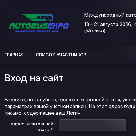
Международный авто
18 – 21 августа 2026,
Мероприятия
(Москва)
Организации
О сервисе
ГЛАВНАЯ
СПИСОК УЧАСТНИКОВ
Организациям
Вход на сайт
Контакты
Организаторам
Введите, пожалуйста, адрес электронной почты, указа
СПРАВКА
параметрах вашей учётной записи. На этот адрес буд
Посетителям
письмо, содержащее ваш Логин.
Адрес электронной
почты
*